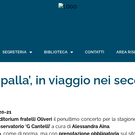
SEGRETERIA
BIBLIOTECA
CONTATTI
AREA RIS
alla’, in viaggio nei sec
20-21
itorium fratelli Oliveri
il penultimo concerto per la stagion
ervatorio ‘G Cantelli’
a cura di
Alessandra Aina
.
o
, come di norma, ma con
prenotazione obbligatoria
sul sit