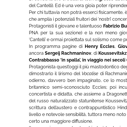
del Cantelli). Ed è una vera gioia poter riprender
Per chi tuttavia non potrà esserci fisicamente,
che amplia i potenziali fruitori dei ‘nostri’ concert
Protagonisti il giovane e talentuoso
Fabrizio Bu
PNA per la sua sezione) e la non meno gio
‘Cantelli’ e ormai proiettata sul solismo come 
In programma pagine di
Henry Eccles
,
Gio
ancora
Sergeij Rachmaninov
, di
Koussevitskz
Contrabbasso ‘in spalla’, in viaggio nei secoli
Protagonista quest’oggi il più mastodontico deg
dimostrarlo il lirismo del
Vocalise
di Rachmanino
odierno, davvero ben impaginato, ce lo mostr
britannico semi-sconosciuto Eccles; poi incu
concertista e didatta, che assieme a Dragonetti
del russo naturalizzato statunitense Koussevitz
scrittura dell’austero e contrappuntistico Hind
livello e notevole sensibilità, tuttora meno n
certo una maggiore diffusione.