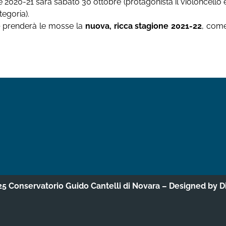
 2020-21 sarà sabato 30 ottobre (protagonista il violoncello 
egoria).
e
prenderà le mosse la
nuova, ricca stagione 2021-22
, com
5 Conservatorio Guido Cantelli di Novara – Designed by
D