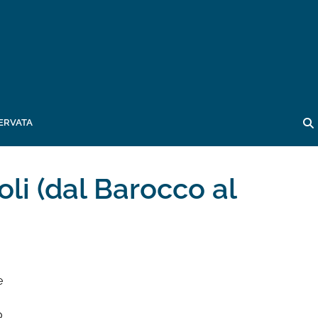
ERVATA
oli (dal Barocco al
e
o