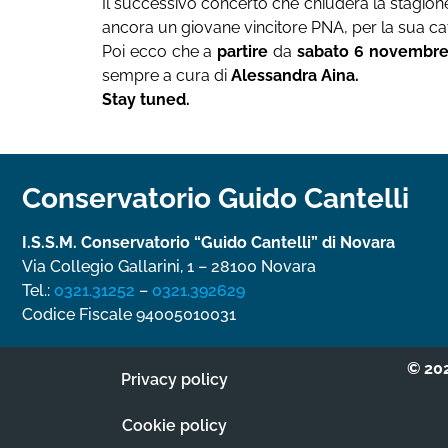
Il successivo concerto che chiuderà la stagione
ancora un giovane vincitore PNA, per la sua cat
Poi ecco che a
partire
da
sabato 6 novembr
sempre a cura di
Alessandra Aina.
Stay tuned.
Conservatorio Guido Cantelli
I.S.S.M. Conservatorio “Guido Cantelli” di Novara
Via Collegio Gallarini, 1 – 28100 Novara
Tel.:
0321.31252
–
0321.392629
Codice Fiscale 94005010031­
© 202
Privacy policy
Cookie policy