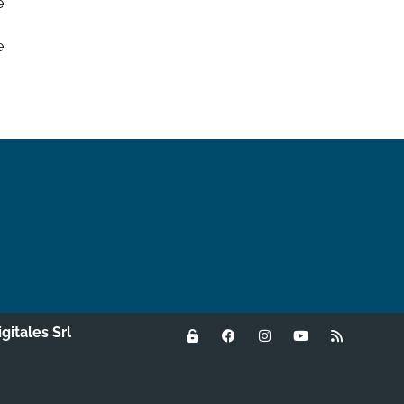
e
e
igitales Srl