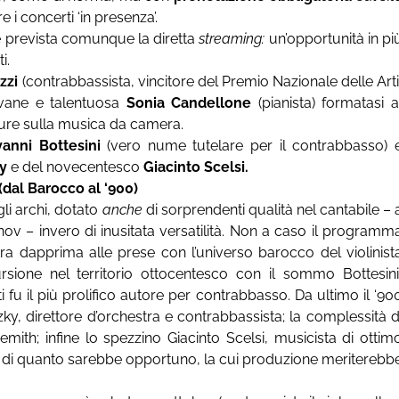
e i concerti ‘in presenza’.
 è prevista comunque la diretta
streaming:
un’opportunità in pi
i.
zzi
(contrabbassista, vincitore del Premio Nazionale delle Arti
vane e talentuosa
Sonia Candellone
(pianista) formatasi a
pure sulla musica da camera.
vanni Bottesini
(vero nume tutelare per il contrabbasso) 
y
e del novecentesco
Giacinto Scelsi.
 (dal Barocco al ‘900)
li archi, dotato
anche
di sorprendenti qualità nel cantabile – 
v – invero di inusitata versatilità. Non a caso il programm
a dapprima alle prese con l’universo barocco del violinist
rsione nel territorio ottocentesco con il sommo Bottesini
 fu il più prolifico autore per contrabbasso. Da ultimo il ‘90
ky, direttore d’orchestra e contrabbassista; la complessità d
emith; infine lo spezzino Giacinto Scelsi, musicista di ottim
oto di quanto sarebbe opportuno, la cui produzione meriterebb