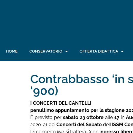
HOME
CONSERVATORIO
OFFERTA DIDATTICA
Contrabbasso ‘in sp
‘900)
I CONCERTI DEL CANTELLI
penultimo appuntamento per la stagione 20
È previsto per
sabato 23 ottobre
alle
17
in
Aud
2020-21 dei
Concerti del Sabato
dell’
ISSM Cons
Di concerto
live
si tratterà, (con
ingresso liber