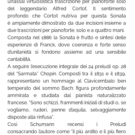
un’assai virtuosistica trascrizione per pianoforte solo
del leggendario Alfred Cortot. Il sentimento
profondo che Cortot nutriva per questa Sonata
è ampiamente dimostrato da due incisioni insieme a
due trascrizioni per pianoforte: solo e a quattro mani.
Composta nel 1886 la Sonata è frutto e sintesi delle
esperienze di Franck, dove coerenza e forte senso
d’unitarietà si fondono assieme ad una sensibile
cantabilità.
A seguire l’esecuzione integrale dei 24 preludi op. 28
del “Sarmata” Chopin. Composti tra il 1831 e il 1839,
rappresentano un hommage al Clavicembalo ben
temperato del sommo Bach: figura profondamente
ammirata e studiata dal pianista naturalizzato
francese. “Sono schizzi, frammenti iniziali di studi o, se
vogliamo, ruderi, penne d’aquila, selvaggiamente
disposte alla rinfusa”.
Cosi Schumann recensi i Preludi
consacrando l’autore come “il più ardito e il più fiero