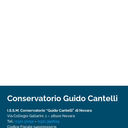
Conservatorio Guido Cantelli
I.S.S.M. Conservatorio “Guido Cantelli” di Novara
Via Collegio Gallarini, 1 – 28100 Novara
Tel.:
0321.31252
–
0321.392629
Codice Fiscale 94005010031­