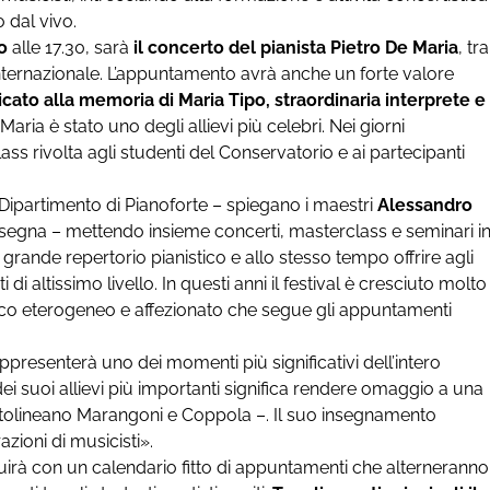
 dal vivo.
o
alle 17.30, sarà
il concerto del pianista Pietro De Maria
, tra
internazionale. L’appuntamento avrà anche un forte valore
cato alla memoria di Maria Tipo, straordinaria interprete e
Maria è stato uno degli allievi più celebri. Nei giorni
ass rivolta agli studenti del Conservatorio e ai partecipanti
l Dipartimento di Pianoforte – spiegano i maestri
Alessandro
assegna – mettendo insieme concerti, masterclass e seminari i
grande repertorio pianistico e allo stesso tempo offrire agli
 di altissimo livello. In questi anni il festival è cresciuto molto
lico eterogeneo e affezionato che segue gli appuntamenti
presenterà uno dei momenti più significativi dell’intero
ei suoi allievi più importanti significa rendere omaggio a una
ottolineano Marangoni e Coppola –. Il suo insegnamento
zioni di musicisti».
guirà con un calendario fitto di appuntamenti che alterneranno