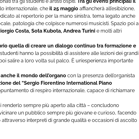
ati tra gli studenti e artisti ospiti.
Tra gli eventi principali il
ello internazionale, che
il 25 maggio
affiancherà all’esibizione,
dedicato al repertorio per la mano sinistra, tema legato anche
ocale, patologia che colpisce numerosi musicisti. Spazio poi a
Giorgio Costa, Sota Kubota, Andrea Turini
e molti altri
oprio quella di creare un dialogo continuo tra formazione e
tudenti hanno la possibilità di assistere alle lezioni dei grandi
poi salire a loro volta sul palco. È un’esperienza importante
à anche il mondo dell’organo
con la presenza dell’organista
zione del “Sergio Fiorentino International Piano
puntamento di respiro internazionale, capace di richiamare
di renderlo sempre più aperto alla città – concludono
vvicinare un pubblico sempre più giovane e curioso, facendo
 attraverso interpreti di grande qualità e occasioni di ascolto