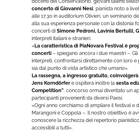
docenti del Conservatorio, giovani talenti selezion
concerto di Giovanni Nesi
, pianista noto a liv
alle 17.30 in auditorium Olivieri, un seminario 
alla sua esperienza personale con la distonia f
concerti di
Simone Pedroni, Lavinia Bertulli, 
interpreti italiani e stranieri.
«
La caratteristica di PiaNovara Festival è pr
concerti
– spiegano ancora i due maestri –. Gli s
interpreti, confrontarsi direttamente con loro e 
sia dal punto di vista artistico che umano».
La rassegna, a ingresso gratuito, coinvolger
Jens Korndörfer
e ospiterà inoltre la
sesta edi
Competition”
, concorso ormai diventato un ap
partecipanti provenienti da diversi Paesi.
«Ogni anno cerchiamo di ampliare il festival e 
Marangoni e Coppola –. Il nostro obiettivo è a
conoscere la ricchezza del repertorio pianistico
accessibili a tutti».