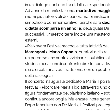
in un dialogo continuo tra didattica e spettacolo
Ad aprire la manifestazione,
martedì 20 maggi
i nomi più autorevoli del panorama pianistico 
simbolico e commemorativo, perché sarà
dedi
didatta scomparsa un anno fa
, della quale De 
successivi, il maestro terrà inoltre una mastercl
esterni.
«PiaNovara Festival raccoglie tutta l’attività de
Marangoni
e
Mario Coppola
, curatori della r
un percorso che vuole avvicinare il pubblico al 
studenti occasioni di confronto diretto con artisti
e si è creata una vera tradizione, con un pubb
della rassegna».
Il concerto inaugurale dedicato a Maria Tipo rap
festival. «Ricordare Maria Tipo attraverso uno d
figura fondamentale del pianismo italiano – s
continua ancora oggi a influenzare intere genera
Dopo l’apertura con De Maria, il festival prose